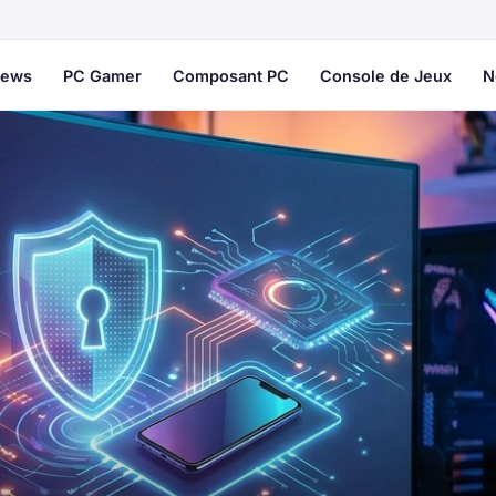
ews
PC Gamer
Composant PC
Console de Jeux
N