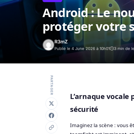
Android : Le no
protéger votre 
R3mZ
Publié le 4 June 2026 à 10h01
3 min de l
PARTAGER
L’arnaque vocale p
sécurité
Imaginez la scène : vous ê