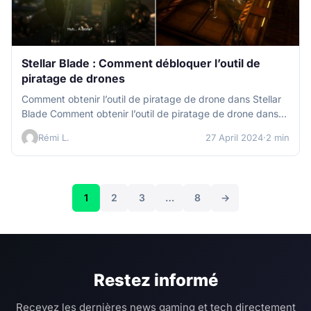
Stellar Blade : Comment débloquer l’outil de
piratage de drones
Comment obtenir l’outil de piratage de drone dans Stellar
Blade Comment obtenir l’outil de piratage de drone dans
Stellar Blade…
Rémi L.
27 April 2024
·
2 min
Posts
1
2
3
…
8
→
navigation
Restez informé
Recevez les dernières news gaming et tech directement