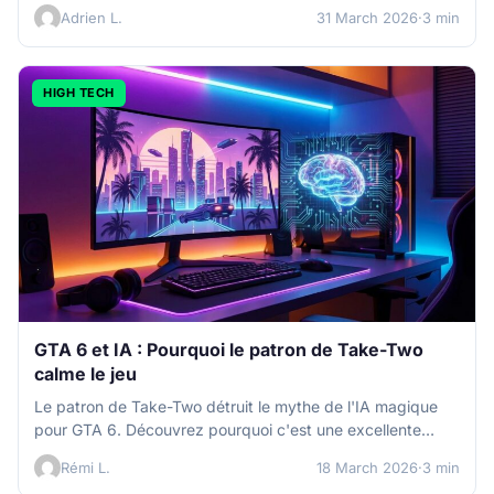
stockage…
Adrien L.
31 March 2026
·
3 min
HIGH TECH
GTA 6 et IA : Pourquoi le patron de Take-Two
calme le jeu
Le patron de Take-Two détruit le mythe de l'IA magique
pour GTA 6. Découvrez pourquoi c'est une excellente
nouvelle pour…
Rémi L.
18 March 2026
·
3 min