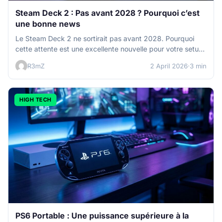
Steam Deck 2 : Pas avant 2028 ? Pourquoi c’est
une bonne news
Le Steam Deck 2 ne sortirait pas avant 2028. Pourquoi
cette attente est une excellente nouvelle pour votre setup
et…
R3mZ
2 April 2026
·
3 min
HIGH TECH
PS6 Portable : Une puissance supérieure à la