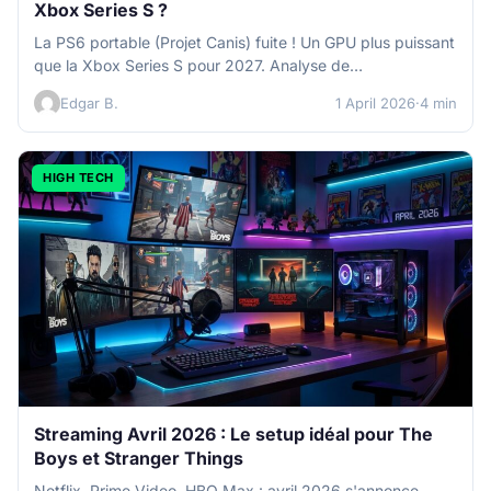
Xbox Series S ?
La PS6 portable (Projet Canis) fuite ! Un GPU plus puissant
que la Xbox Series S pour 2027. Analyse de…
Edgar B.
1 April 2026
·
4 min
HIGH TECH
Streaming Avril 2026 : Le setup idéal pour The
Boys et Stranger Things
Netflix, Prime Video, HBO Max : avril 2026 s'annonce