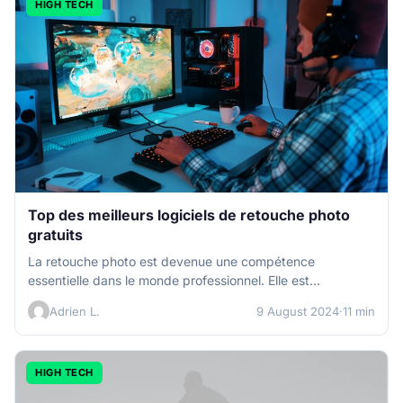
HIGH TECH
Top des meilleurs logiciels de retouche photo
gratuits
La retouche photo est devenue une compétence
essentielle dans le monde professionnel. Elle est
aujourd’hui utilisée tant par les amateurs…
Adrien L.
9 August 2024
·
11 min
HIGH TECH