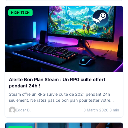
HIGH TECH
Alerte Bon Plan Steam : Un RPG culte offert
pendant 24h !
Steam offre un RPG survie culte de 2021 pendant 24h
seulement. Ne ratez pas ce bon plan pour tester votre…
Edgar B.
8 March 2026
·
3 min