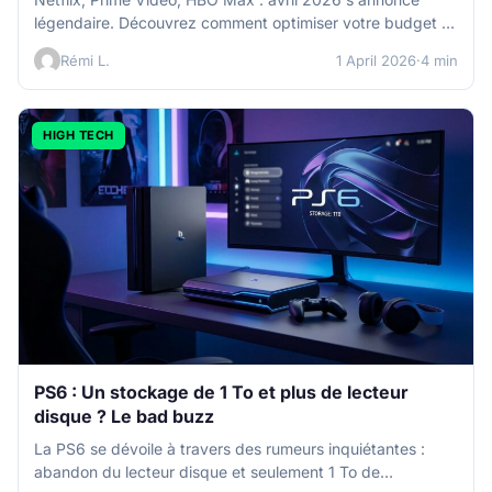
légendaire. Découvrez comment optimiser votre budget et
votre setup pour The…
Rémi L.
1 April 2026
·
4 min
HIGH TECH
PS6 : Un stockage de 1 To et plus de lecteur
disque ? Le bad buzz
La PS6 se dévoile à travers des rumeurs inquiétantes :
abandon du lecteur disque et seulement 1 To de