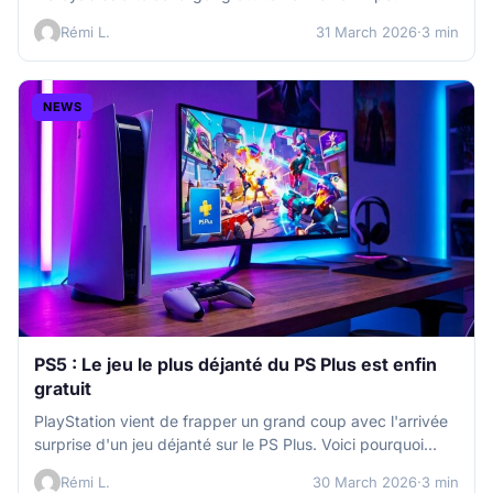
Rémi L.
31 March 2026
·
3 min
NEWS
PS5 : Le jeu le plus déjanté du PS Plus est enfin
gratuit
PlayStation vient de frapper un grand coup avec l'arrivée
surprise d'un jeu déjanté sur le PS Plus. Voici pourquoi
vous…
Rémi L.
30 March 2026
·
3 min