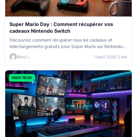
Super Mario Day : Comment récupérer vos
cadeaux Nintendo Switch
Découvrez comment récupérer tous les cadeaux et
téléchargements gratuits pour Super Mario sur Nintendo
Switch durant le MAR10 Day. Loot…
Rémi L.
1 April 2026
·
3 min
HIGH TECH