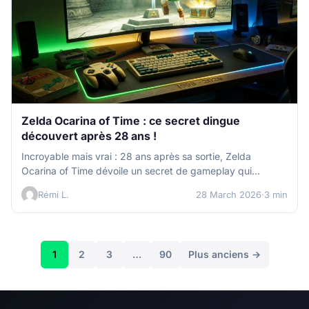
Zelda Ocarina of Time : ce secret dingue
découvert après 28 ans !
Incroyable mais vrai : 28 ans après sa sortie, Zelda
Ocarina of Time dévoile un secret de gameplay qui
change…
Rémi L.
28 March 2026
·
3 min
Posts
1
2
3
…
90
Plus anciens →
navigation