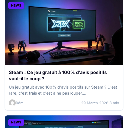
NEWS
Steam : Ce jeu gratuit à 100% d’avis positifs
vaut-il le coup ?
Un jeu gratuit avec 100% d'avis positifs sur Steam ? C'est
rare, c'est frais et c'est à ne pas louper.…
Rémi L.
29 March 2026
·
3 min
NEWS