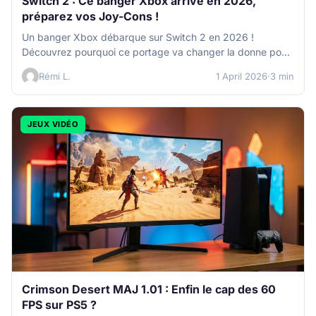
Switch 2 : Ce banger Xbox arrive en 2026,
préparez vos Joy-Cons !
Un banger Xbox débarque sur Switch 2 en 2026 !
Découvrez pourquoi ce portage va changer la donne pour
la…
Rémi L.
1 April 2026
·
3 min
JEUX VIDÉO
Crimson Desert MAJ 1.01 : Enfin le cap des 60
FPS sur PS5 ?