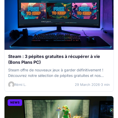
Steam : 3 pépites gratuites à récupérer à vie
(Bons Plans PC)
Steam offre de nouveaux jeux à garder définitivement !
Découvrez notre sélection de pépites gratuites et nos
conseils pour optimiser…
Rémi L.
29 March 2026
·
3 min
NEWS