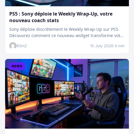
PS5 : Sony déploie le Weekly Wrap-Up, votre
nouveau coach stats
Sony déploie discrètement le Weekly Wrap-Up sur PS5.
Découvrez comment ce nouveau widget transforme votre
dashboard et booste votre suivi…
R3mZ
15 July 2026
·
4 min
NEWS