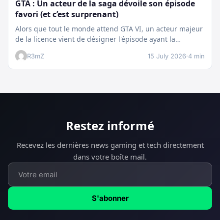
GTA : Un acteur de la saga dévoile son épisode
favori (et c’est surprenant)
Alors que tout le monde attend GTA VI, un acteur majeur
de la licence vient de désigner l'épisode ayant la…
R3mZ
15 July 2026
·
4 min
Restez informé
Recevez les dernières news gaming et tech directement
dans votre boîte mail.
S'abonner