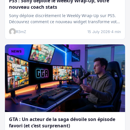
PS5 : Sony déploie le Weekly Wrap-Up, votre
nouveau coach stats
Sony déploie discrètement le Weekly Wrap-Up sur PS5.
Découvrez comment ce nouveau widget transforme votre
dashboard et booste votre suivi…
R3mZ
15 July 2026
·
4 min
NEWS
GTA : Un acteur de la saga dévoile son épisode
favori (et c’est surprenant)