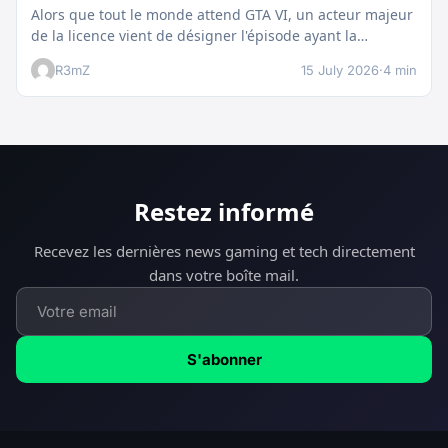
Alors que tout le monde attend GTA VI, un acteur majeur
de la licence vient de désigner l'épisode ayant la…
R3mZ
15 July 2026
·
4 min
Restez informé
Recevez les dernières news gaming et tech directement
dans votre boîte mail.
S'abonner