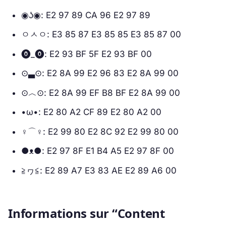
◉ʖ◉: E2 97 89 CA 96 E2 97 89
ㅇㅅㅇ: E3 85 87 E3 85 85 E3 85 87 00
⓿_⓿: E2 93 BF 5F E2 93 BF 00
⊙▃⊙: E2 8A 99 E2 96 83 E2 8A 99 00
⊙︿⊙: E2 8A 99 EF B8 BF E2 8A 99 00
•ω•: E2 80 A2 CF 89 E2 80 A2 00
♀⌒♀: E2 99 80 E2 8C 92 E2 99 80 00
●ᴥ●: E2 97 8F E1 B4 A5 E2 97 8F 00
≧ヮ≦: E2 89 A7 E3 83 AE E2 89 A6 00
Informations sur “Content