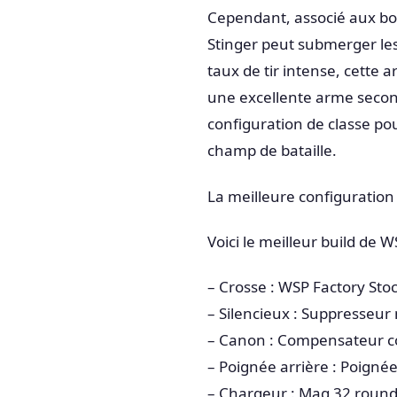
Cependant, associé aux bo
Stinger peut submerger le
taux de tir intense, cette 
une excellente arme seconda
configuration de classe pou
champ de bataille.
La meilleure configuration
Voici le meilleur build de
– Crosse : WSP Factory Sto
– Silencieux : Suppresseur
– Canon : Compensateur c
– Poignée arrière : Poign
– Chargeur : Mag 32 roun