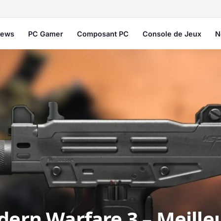
ews
PC Gamer
Composant PC
Console de Jeux
N
dern Warfare 3 – Meille