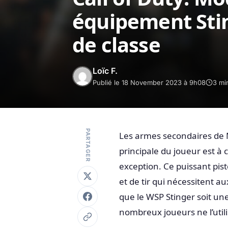
équipement Stin
de classe
Loïc F.
Publié le 18 November 2023 à 9h08
3 mi
PARTAGER
Les armes secondaires de M
principale du joueur est à 
exception. Ce puissant pist
et de tir qui nécessitent a
que le WSP Stinger soit u
nombreux joueurs ne l’uti