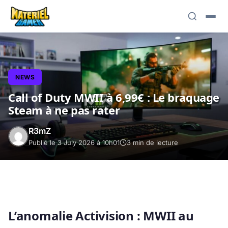
NEWS
Call of Duty MWII à 6,99€ : Le braquage
Steam à ne pas rater
R3mZ
Publié le 3 July 2026 à 10h01
3 min de lecture
L’anomalie Activision : MWII au