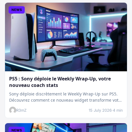
NEWS
PS5 : Sony déploie le Weekly Wrap-Up, votre
nouveau coach stats
Sony déploie discrètement le Weekly Wrap-Up sur PS5.
Découvrez comment ce nouveau widget transforme votre
dashboard et booste votre suivi…
R3mZ
15 July 2026
·
4 min
NEWS