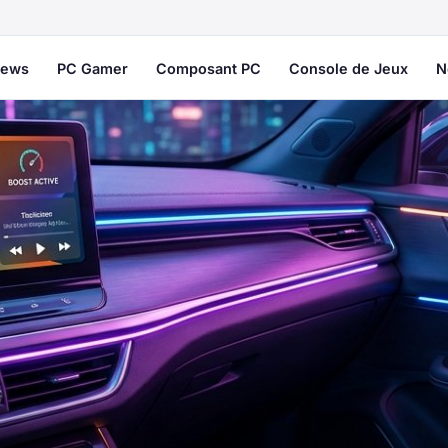
ews
PC Gamer
Composant PC
Console de Jeux
N