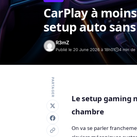
CarPlay à moins
setup auto sans 
R3mZ
Publié le 20 June 2026 à 18h01
4 min de 
PARTAGER
Le setup gaming ne
chambre
On va se parler francheme