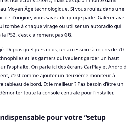
m et nos écrans 240Hz, mais dès qu’on monte dans
e au Moyen Âge technologique. Si vous roulez dans une
actile d’origine, vous savez de quoi je parle. Galérer avec
i tombe à chaque virage ou utiliser un autoradio qui
 la PS2, c’est clairement pas
GG
.
é. Depuis quelques mois, un accessoire à moins de 70
technophiles et les gamers qui veulent garder un haut
r l’asphalte. On parle ici des écrans CarPlay et Android
ent, c’est comme ajouter un deuxième moniteur à
e tableau de bord. Et le meilleur ? Pas besoin d’être un
émonter toute la console centrale pour l’installer.
indispensable pour votre “setup