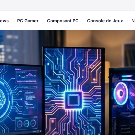
ews
PC Gamer
Composant PC
Console de Jeux
N