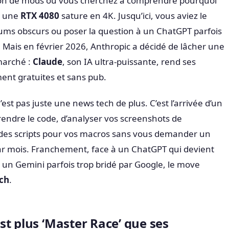
ion de mods ou vous cherchez à comprendre pourquoi
c une
RTX 4080
sature en 4K. Jusqu’ici, vous aviez le
orums obscurs ou poser la question à un ChatGPT parfois
. Mais en février 2026, Anthropic a décidé de lâcher une
marché :
Claude
, son IA ultra-puissante, rend ses
ent gratuites et sans pub.
est pas juste une news tech de plus. C’est l’arrivée d’un
endre le code, d’analyser vos screenshots de
des scripts pour vos macros sans vous demander un
r mois. Franchement, face à un ChatGPT qui devient
ou un Gemini parfois trop bridé par Google, le move
tch
.
t plus ‘Master Race’ que ses