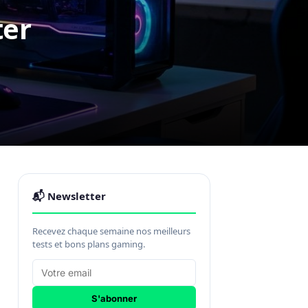
ter
📬 Newsletter
Recevez chaque semaine nos meilleurs
tests et bons plans gaming.
S'abonner