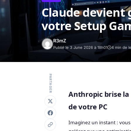
Claude devient g
votre Setup Ga
R3mZ
Publié le 3 June 2026 à 18h01
4 min de l
PARTAGER
Anthropic brise la
de votre PC
Imaginez un instant : vous