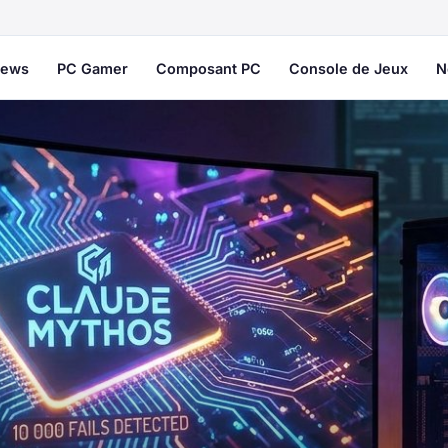
ews
PC Gamer
Composant PC
Console de Jeux
N