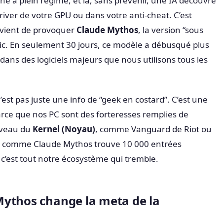
e à plein régime, et là, sans prévenir, une IA découvre
driver de votre GPU ou dans votre anti-cheat. C’est
 vient de provoquer
Claude Mythos
, la version “sous
opic. En seulement 30 jours, ce modèle a débusqué plus
dans des logiciels majeurs que nous utilisons tous les
est pas juste une info de “geek en costard”. C’est une
arce que nos PC sont des forteresses remplies de
niveau du
Kernel (Noyau)
, comme Vanguard de Riot ou
 IA comme Claude Mythos trouve 10 000 entrées
 c’est tout notre écosystème qui tremble.
ythos change la meta de la