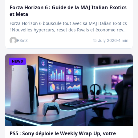
Forza Horizon 6 : Guide de la MAJ Italian Exotics
et Meta
Forza Horizon 6 bouscule tout avec sa MAJ Italian Exotics
! Nouvelles hypercars, reset des Rivals et économie revue
:…
R3mZ
15 July 2026
·
4 min
NEWS
PS5 : Sony déploie le Weekly Wrap-Up, votre