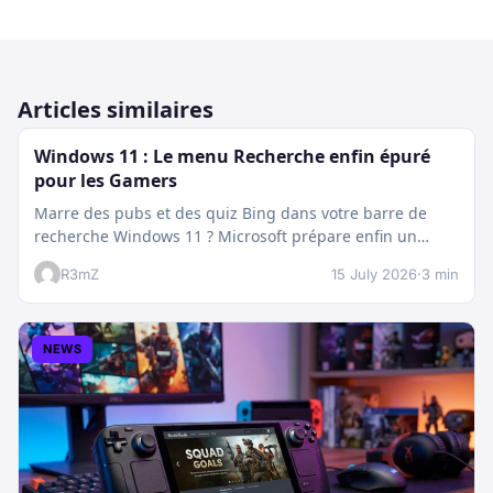
Articles similaires
Windows 11 : Le menu Recherche enfin épuré
pour les Gamers
Marre des pubs et des quiz Bing dans votre barre de
recherche Windows 11 ? Microsoft prépare enfin un
nettoyage…
R3mZ
15 July 2026
·
3 min
NEWS