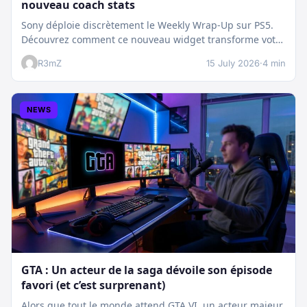
nouveau coach stats
Sony déploie discrètement le Weekly Wrap-Up sur PS5.
Découvrez comment ce nouveau widget transforme votre
dashboard et booste votre suivi…
R3mZ
15 July 2026
·
4 min
NEWS
GTA : Un acteur de la saga dévoile son épisode
favori (et c’est surprenant)
Alors que tout le monde attend GTA VI, un acteur majeur