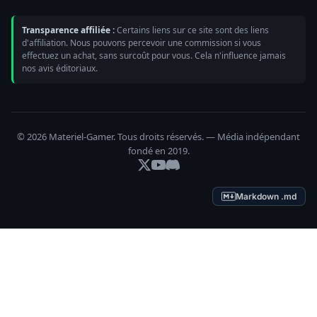
Transparence affiliée :
Certains liens sur ce site sont des liens
d'affiliation. Nous pouvons percevoir une commission si vous
effectuez un achat, sans surcoût pour vous. Cela n'influence jamais
nos avis éditoriaux.
© 2026 Materiel-Gamer. Tous droits réservés. — Média indépendant
fondé en 2019.
Markdown .md