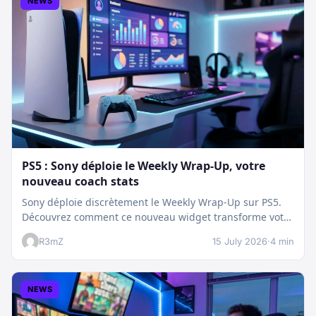
NEWS
PS5 : Sony déploie le Weekly Wrap-Up, votre
nouveau coach stats
Sony déploie discrètement le Weekly Wrap-Up sur PS5.
Découvrez comment ce nouveau widget transforme votre
dashboard et booste votre suivi…
R3mZ
15 July 2026
·
4 min
NEWS