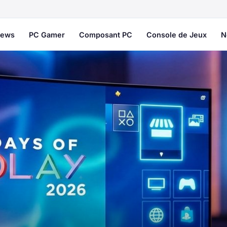
ews
PC Gamer
Composant PC
Console de Jeux
N