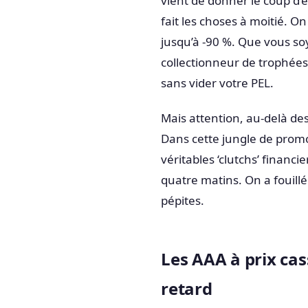
vient de donner le coup d’
fait les choses à moitié. On
jusqu’à -90 %. Que vous so
collectionneur de trophées
sans vider votre PEL.
Mais attention, au-delà des g
Dans cette jungle de prom
véritables ‘clutchs’ financie
quatre matins. On a fouill
pépites.
Les AAA à prix ca
retard