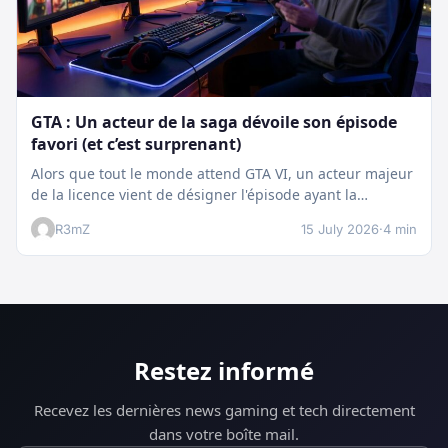
GTA : Un acteur de la saga dévoile son épisode
favori (et c’est surprenant)
Alors que tout le monde attend GTA VI, un acteur majeur
de la licence vient de désigner l'épisode ayant la…
R3mZ
15 July 2026
·
4 min
Restez informé
Recevez les dernières news gaming et tech directement
dans votre boîte mail.