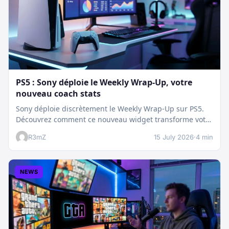
PS5 : Sony déploie le Weekly Wrap-Up, votre
nouveau coach stats
Sony déploie discrètement le Weekly Wrap-Up sur PS5.
Découvrez comment ce nouveau widget transforme votre
dashboard et booste votre suivi…
R3mZ
15 July 2026
·
4 min
NEWS