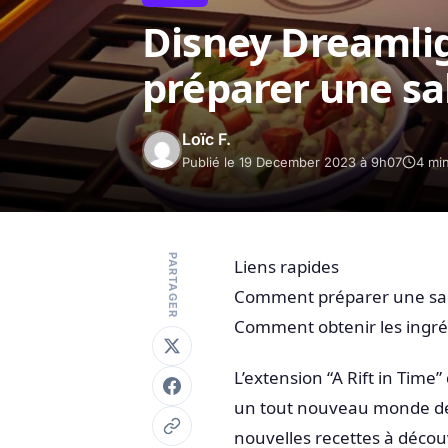
Disney Dreamli
préparer une sa
Loïc F.
Publié le 19 December 2023 à 9h07
4 min
PARTAGER
Liens rapides
Comment préparer une sa
Comment obtenir les ingré
L’extension “A Rift in Time
un tout nouveau monde de c
nouvelles recettes à découvr