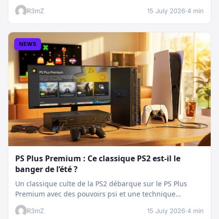
plan…
R3mZ
15 July 2026
·
4 min
NEWS
PS Plus Premium : Ce classique PS2 est-il le
banger de l’été ?
Un classique culte de la PS2 débarque sur le PS Plus
Premium avec des pouvoirs psi et une technique
boostée.…
R3mZ
15 July 2026
·
4 min