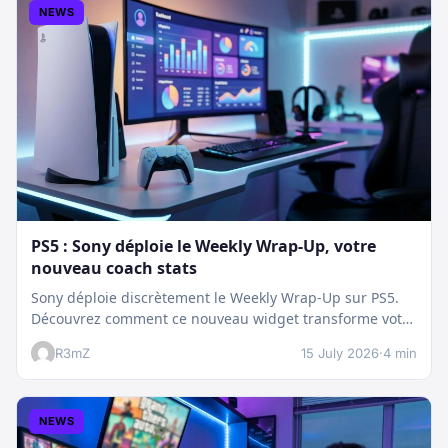
NEWS
PS5 : Sony déploie le Weekly Wrap-Up, votre
nouveau coach stats
Sony déploie discrètement le Weekly Wrap-Up sur PS5.
Découvrez comment ce nouveau widget transforme votre
dashboard et booste votre suivi…
R3mZ
15 July 2026
·
4 min
NEWS