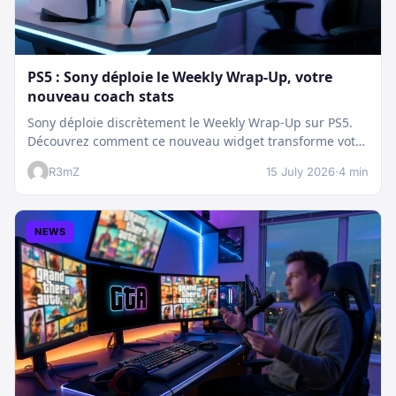
PS5 : Sony déploie le Weekly Wrap-Up, votre
nouveau coach stats
Sony déploie discrètement le Weekly Wrap-Up sur PS5.
Découvrez comment ce nouveau widget transforme votre
dashboard et booste votre suivi…
R3mZ
15 July 2026
·
4 min
NEWS