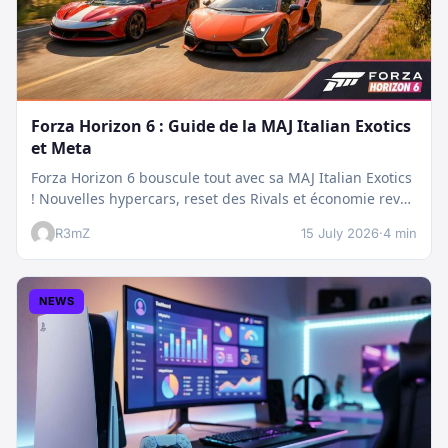
Forza Horizon 6 : Guide de la MAJ Italian Exotics
et Meta
Forza Horizon 6 bouscule tout avec sa MAJ Italian Exotics
! Nouvelles hypercars, reset des Rivals et économie revue
:…
R3mZ
15 July 2026
·
4 min
NEWS