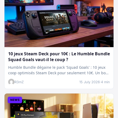
10 jeux Steam Deck pour 10€ : Le Humble Bundle
Squad Goals vaut-il le coup ?
Humble Bundle dégaine le pack 'Squad Goals' : 10 jeux
coop optimisés Steam Deck pour seulement 10€. Un bon
plan…
R3mZ
15 July 2026
·
4 min
NEWS