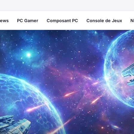
ews
PC Gamer
Composant PC
Console de Jeux
N