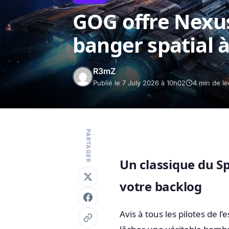
GOG offre Nexus:
banger spatial à
R3mZ
Publié le 7 July 2026 à 10h02
4 min de le
PARTAGER
Un classique du Sp
votre backlog
Avis à tous les pilotes de 