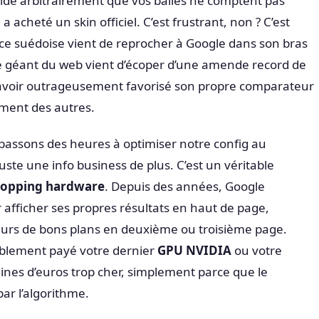
cide arbitrairement que vos balles ne comptent pas
 acheté un skin officiel. C’est frustrant, non ? C’est
ice suédoise vient de reprocher à Google dans son bras
Le géant du web vient d’écoper d’une amende record de
voir outrageusement favorisé son propre comparateur
iment des autres.
passons des heures à optimiser notre config au
juste une info business de plus. C’est un véritable
hopping hardware
. Depuis des années, Google
 afficher ses propres résultats en haut de page,
eurs de bons plans en deuxième ou troisième page.
ablement payé votre dernier
GPU NVIDIA
ou votre
nes d’euros trop cher, simplement parce que le
par l’algorithme.