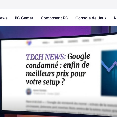
ews
PC Gamer
Composant PC
Console de Jeux
N