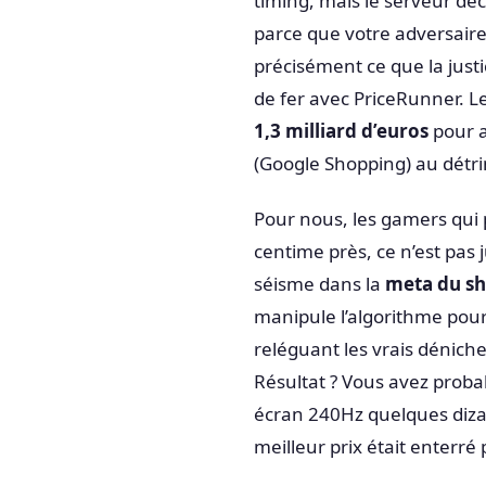
timing, mais le serveur dé
parce que votre adversaire a
précisément ce que la just
de fer avec PriceRunner. 
1,3 milliard d’euros
pour a
(Google Shopping) au détr
Pour nous, les gamers qui 
centime près, ce n’est pas 
séisme dans la
meta du s
manipule l’algorithme pour
reléguant les vrais dénich
Résultat ? Vous avez prob
écran 240Hz quelques dizai
meilleur prix était enterré 