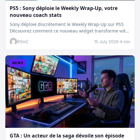
PS5 : Sony déploie le Weekly Wrap-Up, votre
nouveau coach stats
Sony déploie discrètement le Weekly Wrap-Up sur PS5.
Découvrez comment ce nouveau widget transforme votre
dashboard et booste votre suivi…
R3mZ
15 July 2026
·
4 min
NEWS
GTA : Un acteur de la saga dévoile son épisode