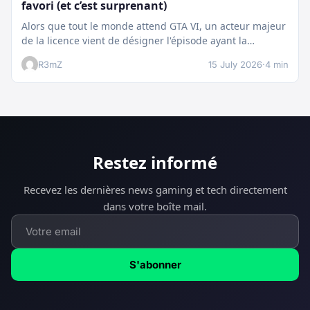
favori (et c’est surprenant)
Alors que tout le monde attend GTA VI, un acteur majeur
de la licence vient de désigner l'épisode ayant la…
R3mZ
15 July 2026
·
4 min
Restez informé
Recevez les dernières news gaming et tech directement
dans votre boîte mail.
S'abonner