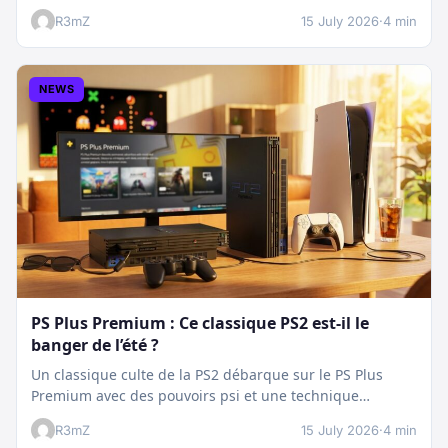
plan…
R3mZ
15 July 2026
·
4 min
NEWS
PS Plus Premium : Ce classique PS2 est-il le
banger de l’été ?
Un classique culte de la PS2 débarque sur le PS Plus
Premium avec des pouvoirs psi et une technique
boostée.…
R3mZ
15 July 2026
·
4 min