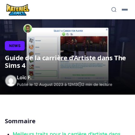
NEWS
Guide de la carrière d’Artiste dans The
Sims 4
Loïc F.
Publié le 12 August 2023 à 12h13
2 min de lecture
Sommaire
Meilleurs traits pour la carrière d’artiste dans