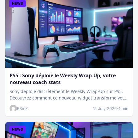
NEWS
PS5 : Sony déploie le Weekly Wrap-Up, votre
nouveau coach stats
Sony déploie discrètement le Weekly Wrap-Up sur PS5.
Découvrez comment ce nouveau widget transforme votre
dashboard et booste votre suivi…
R3mZ
15 July 2026
·
4 min
NEWS