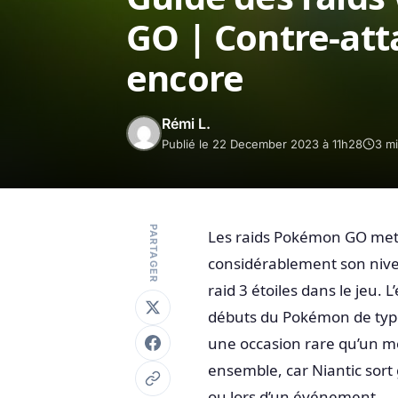
GO | Contre-atta
encore
Rémi L.
Publié le 22 December 2023 à 11h28
3 mi
PARTAGER
Les raids Pokémon GO met
considérablement son nive
raid 3 étoiles dans le je
débuts du Pokémon de type
une occasion rare qu’un mo
ensemble, car Niantic sort
ou lors d’un événement.