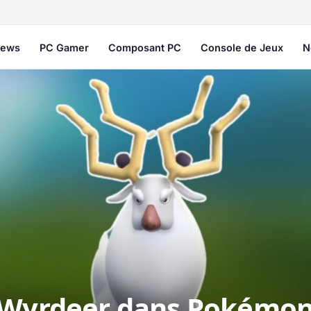
ews
PC Gamer
Composant PC
Console de Jeux
N
s Wyrdeer dans Pokémo