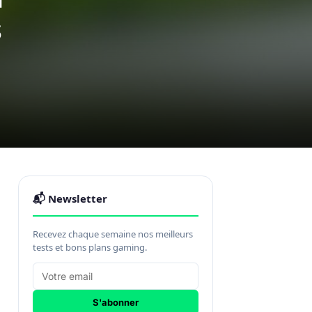
s
📬 Newsletter
Recevez chaque semaine nos meilleurs
tests et bons plans gaming.
S'abonner