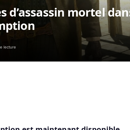
s d’assassin mortel dan
mption
e lecture
tion est maintenant disponible