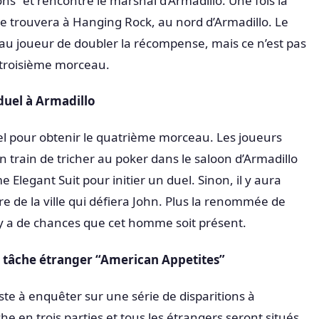
s” et rencontré le marshal d’Armadillo. Une fois la
e trouvera à Hanging Rock, au nord d’Armadillo. Le
au joueur de doubler la récompense, mais ce n’est pas
 troisième morceau.
duel à Armadillo
el pour obtenir le quatrième morceau. Les joueurs
 train de tricher au poker dans le saloon d’Armadillo
e Elegant Suit pour initier un duel. Sinon, il y aura
 de la ville qui défiera John. Plus la renommée de
l y a de chances que cet homme soit présent.
 tâche étranger “American Appetites”
ste à enquêter sur une série de disparitions à
âche en trois parties et tous les étrangers seront situés