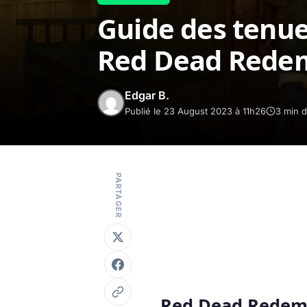
Guide des tenue
Red Dead Rede
Edgar B.
Publié le 23 August 2023 à 11h26
3 min d
PARTAGER
Red Dead Redemp