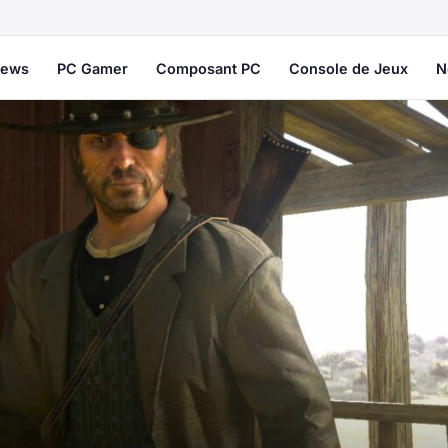
ews
PC Gamer
Composant PC
Console de Jeux
N