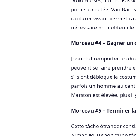
“Wild Horses, Tamed Passion
prime acceptée, Van Barr s
capturer vivant permettra 
nécessaire pour obtenir le
Morceau #4 – Gagner un 
John doit remporter un du
peuvent se faire prendre en
s’ils ont débloqué le costum
parfois un homme au centre
Marston est élevée, plus i
Morceau #5 – Terminer la
Cette tâche étranger consi
Armadillo. Il s’agit d’une t