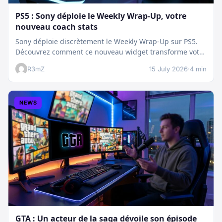
PS5 : Sony déploie le Weekly Wrap-Up, votre
nouveau coach stats
Sony déploie discrètement le Weekly Wrap-Up sur PS5.
Découvrez comment ce nouveau widget transforme votre
dashboard et booste votre suivi…
R3mZ
15 July 2026
·
4 min
NEWS
GTA : Un acteur de la saga dévoile son épisode