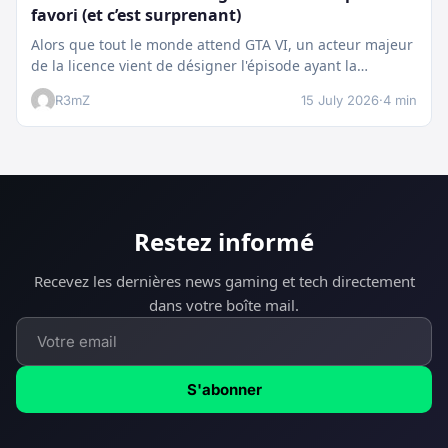
favori (et c’est surprenant)
Alors que tout le monde attend GTA VI, un acteur majeur
de la licence vient de désigner l'épisode ayant la…
R3mZ
15 July 2026
·
4 min
Restez informé
Recevez les dernières news gaming et tech directement
dans votre boîte mail.
S'abonner