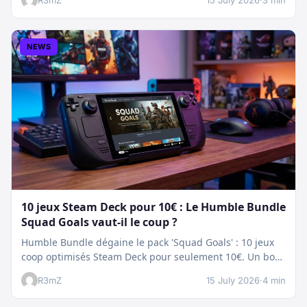
R3mZ
15 July 2026
·
3 min
NEWS
10 jeux Steam Deck pour 10€ : Le Humble Bundle
Squad Goals vaut-il le coup ?
Humble Bundle dégaine le pack 'Squad Goals' : 10 jeux
coop optimisés Steam Deck pour seulement 10€. Un bon
plan…
R3mZ
15 July 2026
·
4 min