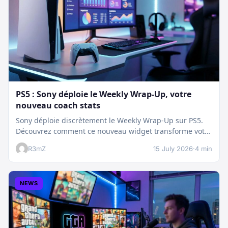
PS5 : Sony déploie le Weekly Wrap-Up, votre
nouveau coach stats
Sony déploie discrètement le Weekly Wrap-Up sur PS5.
Découvrez comment ce nouveau widget transforme votre
dashboard et booste votre suivi…
R3mZ
15 July 2026
·
4 min
NEWS