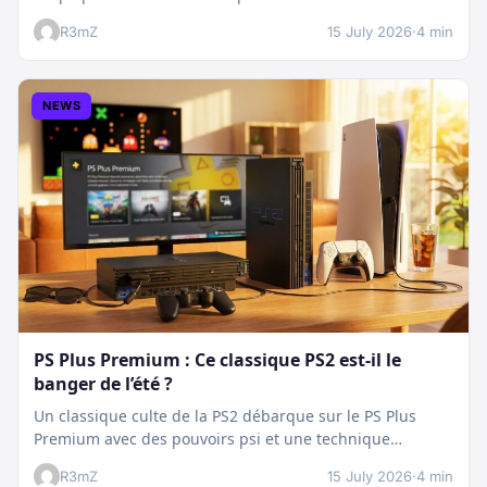
plan…
R3mZ
15 July 2026
·
4 min
NEWS
PS Plus Premium : Ce classique PS2 est-il le
banger de l’été ?
Un classique culte de la PS2 débarque sur le PS Plus
Premium avec des pouvoirs psi et une technique
boostée.…
R3mZ
15 July 2026
·
4 min