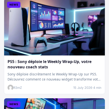
NEWS
PS5 : Sony déploie le Weekly Wrap-Up, votre
nouveau coach stats
Sony déploie discrètement le Weekly Wrap-Up sur PS5.
Découvrez comment ce nouveau widget transforme votre
dashboard et booste votre suivi…
R3mZ
15 July 2026
·
4 min
NEWS