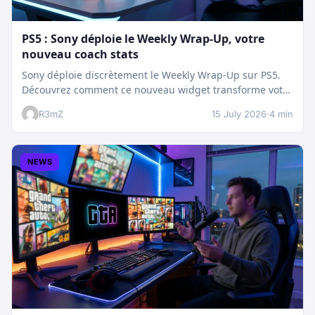
PS5 : Sony déploie le Weekly Wrap-Up, votre
nouveau coach stats
Sony déploie discrètement le Weekly Wrap-Up sur PS5.
Découvrez comment ce nouveau widget transforme votre
dashboard et booste votre suivi…
R3mZ
15 July 2026
·
4 min
NEWS