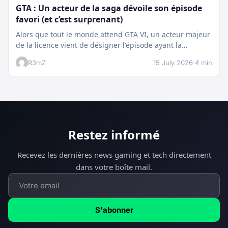
GTA : Un acteur de la saga dévoile son épisode
favori (et c’est surprenant)
Alors que tout le monde attend GTA VI, un acteur majeur
de la licence vient de désigner l'épisode ayant la…
R3mZ
15 July 2026
·
4 min
Restez informé
Recevez les dernières news gaming et tech directement
dans votre boîte mail.
S'abonner