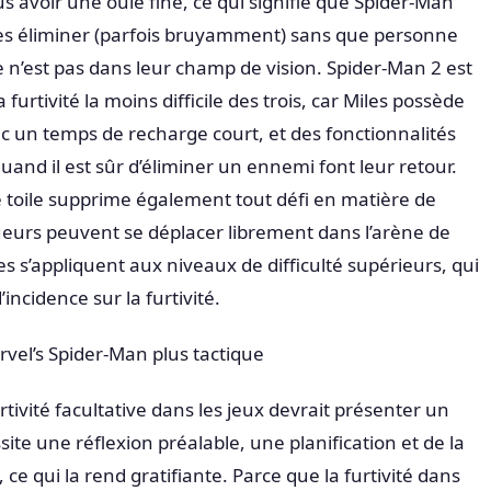
s avoir une ouïe fine, ce qui signifie que Spider-Man
les éliminer (parfois bruyamment) sans que personne
 n’est pas dans leur champ de vision. Spider-Man 2 est
furtivité la moins difficile des trois, car Miles possède
vec un temps de recharge court, et des fonctionnalités
nd il est sûr d’éliminer un ennemi font leur retour.
de toile supprime également tout défi en matière de
ueurs peuvent se déplacer librement dans l’arène de
es s’appliquent aux niveaux de difficulté supérieurs, qui
incidence sur la furtivité.
rvel’s Spider-Man plus tactique
tivité facultative dans les jeux devrait présenter un
site une réflexion préalable, une planification et de la
ce qui la rend gratifiante. Parce que la furtivité dans