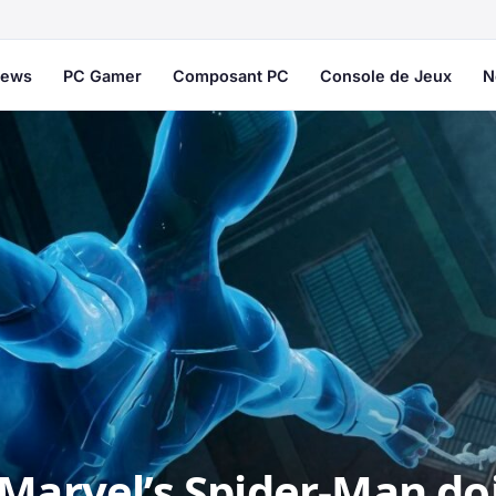
ews
PC Gamer
Composant PC
Console de Jeux
N
 Marvel’s Spider-Man do