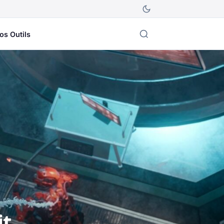
os Outils
it