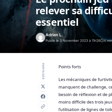
relever sa diffi
essentiel
Adrien L.
Publié le 3 November 2023 à 11h26
4 min
PARTAGER
Points forts
Les mécaniques de furtivité
manquent de challenge, ce q
besoin de réflexion et de pl
moins difficile des trois jeu
l’utilisation de lignes de t