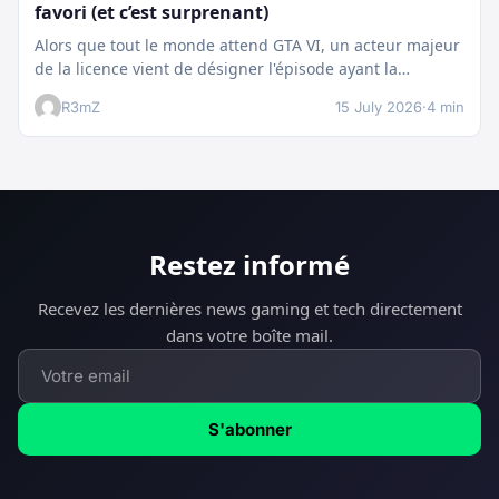
favori (et c’est surprenant)
Alors que tout le monde attend GTA VI, un acteur majeur
de la licence vient de désigner l'épisode ayant la…
R3mZ
15 July 2026
·
4 min
Restez informé
Recevez les dernières news gaming et tech directement
dans votre boîte mail.
S'abonner