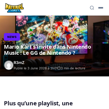
NEWS
Mario Kart s’invite dans Nintendo
Music : Le GG de Nintendo ?
R3mZ
Publié le 3 June 2026 à 2h01
3 min de lecture
Plus qu’une playlist, une