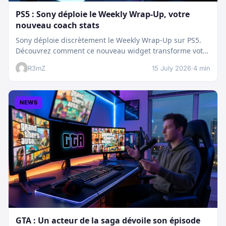
PS5 : Sony déploie le Weekly Wrap-Up, votre
nouveau coach stats
Sony déploie discrètement le Weekly Wrap-Up sur PS5.
Découvrez comment ce nouveau widget transforme votre
dashboard et booste votre suivi…
R3mZ
15 July 2026
·
4 min
NEWS
GTA : Un acteur de la saga dévoile son épisode