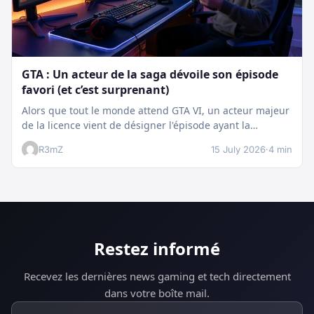
GTA : Un acteur de la saga dévoile son épisode
favori (et c’est surprenant)
Alors que tout le monde attend GTA VI, un acteur majeur
de la licence vient de désigner l'épisode ayant la…
R3mZ
15 July 2026
·
4 min
Restez informé
Recevez les dernières news gaming et tech directement
dans votre boîte mail.