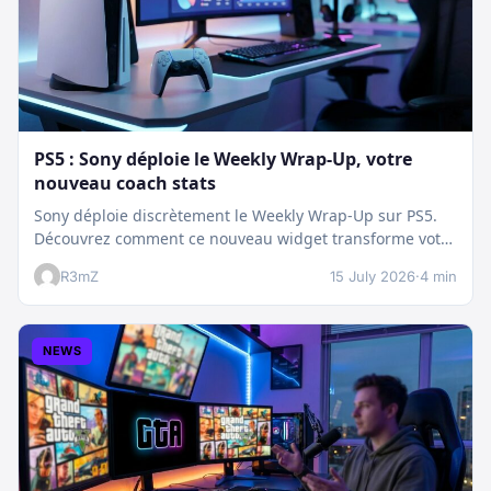
PS5 : Sony déploie le Weekly Wrap-Up, votre
nouveau coach stats
Sony déploie discrètement le Weekly Wrap-Up sur PS5.
Découvrez comment ce nouveau widget transforme votre
dashboard et booste votre suivi…
R3mZ
15 July 2026
·
4 min
NEWS