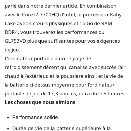
parlé dans notre dernier article.
En combinaison
avec le Core i7-7700HQ d’Intel, le processeur Kaby
Lake avec 4 cœurs physiques et 16 Go de RAM
DDR4, vous trouverez les performances du
GL753VD plus que suffisantes pour vos exigences
de jeu.
L’ordinateur portable a un réglage de
refroidissement décent qui canalise avec succès l’air
chaud à l’extérieur, et la poussière ainsi, et la vie de
la batterie ci-dessus moyenne pour l’ordinateur
portable de jeu de 17,3 pouces, qui a duré 5 heures.
Les choses que nous aimions
Performance solide
Durée de vie de la batterie supérieure à la