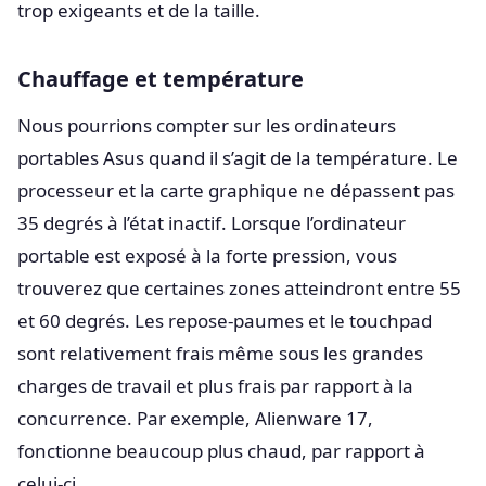
trop exigeants et de la taille.
Chauffage et température
Nous pourrions compter sur les ordinateurs
portables Asus quand il s’agit de la température.
Le
processeur et la carte graphique ne dépassent pas
35 degrés à l’état inactif.
Lorsque l’ordinateur
portable est exposé à la forte pression, vous
trouverez que certaines zones atteindront entre 55
et 60 degrés.
Les repose-paumes et le touchpad
sont relativement frais même sous les grandes
charges de travail et plus frais par rapport à la
concurrence.
Par exemple, Alienware 17,
fonctionne beaucoup plus chaud, par rapport à
celui-ci.