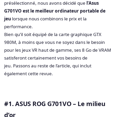
présélectionné, nous avons décidé que
l’Asus
G701VO est le meilleur ordinateur portable de
jeu
lorsque nous combinons le prix et la
performance.
Bien qu’il soit équipé de la carte graphique GTX
980M, à moins que vous ne soyez dans le besoin
pour les jeux VR haut de gamme, ses 8 Go de VRAM
satisferont certainement vos besoins de
jeu.
Passons au reste de l’article, qui inclut
également cette revue.
#1.
ASUS ROG G701VO – Le milieu
d’or