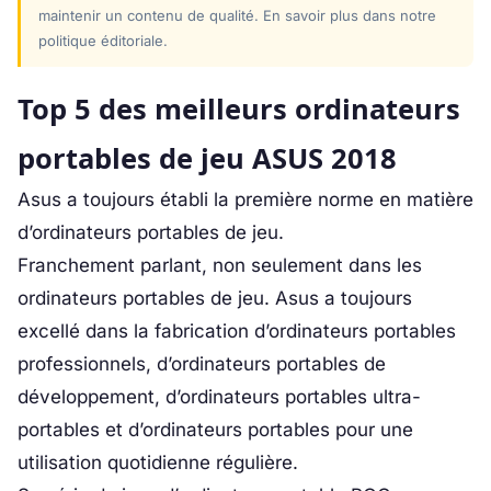
maintenir un contenu de qualité. En savoir plus dans notre
politique éditoriale.
Top 5 des meilleurs ordinateurs
portables de jeu ASUS 2018
Asus a toujours établi la première norme en matière
d’ordinateurs portables de jeu.
Franchement parlant, non seulement dans les
ordinateurs portables de jeu.
Asus a toujours
excellé dans la fabrication d’ordinateurs portables
professionnels, d’ordinateurs portables de
développement, d’ordinateurs portables ultra-
portables et d’ordinateurs portables pour une
utilisation quotidienne régulière.