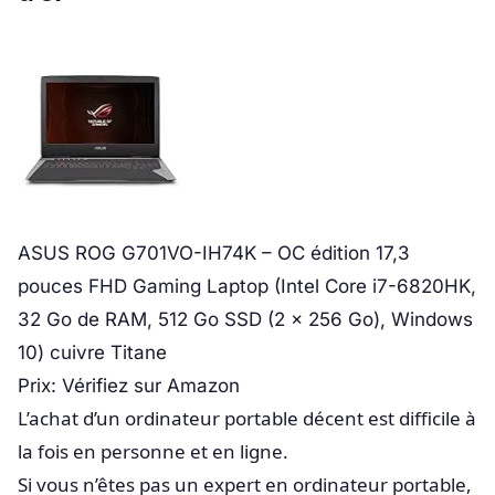
ASUS ROG G701VO-IH74K – OC édition 17,3
pouces FHD Gaming Laptop (Intel Core i7-6820HK,
32 Go de RAM, 512 Go SSD (2 x 256 Go), Windows
10) cuivre Titane
Prix:
Vérifiez sur Amazon
L’achat d’un ordinateur portable décent est difficile à
la fois en personne et en ligne.
Si vous n’êtes pas un expert en ordinateur portable,