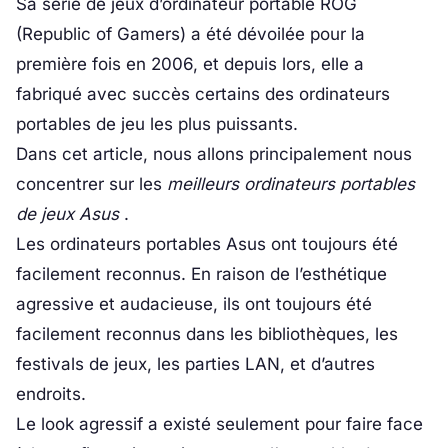
Sa série de jeux d’ordinateur portable ROG
(Republic of Gamers) a été dévoilée pour la
première fois en 2006, et depuis lors, elle a
fabriqué avec succès certains des ordinateurs
portables de jeu les plus puissants.
Dans cet article, nous allons principalement nous
concentrer sur les
meilleurs ordinateurs portables
de jeux Asus
.
Les ordinateurs portables Asus ont toujours été
facilement reconnus.
En raison de l’esthétique
agressive et audacieuse, ils ont toujours été
facilement reconnus dans les bibliothèques, les
festivals de jeux, les parties LAN, et d’autres
endroits.
Le look agressif a existé seulement pour faire face