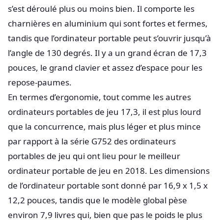
s’est déroulé plus ou moins bien.
Il comporte les
charnières en aluminium qui sont fortes et fermes,
tandis que l’ordinateur portable peut s’ouvrir jusqu’à
l’angle de 130 degrés.
Il y a un grand écran de 17,3
pouces, le grand clavier et assez d’espace pour les
repose-paumes.
En termes d’ergonomie, tout comme les autres
ordinateurs portables de jeu 17,3, il est plus lourd
que la concurrence, mais plus léger et plus mince
par rapport à la série G752 des ordinateurs
portables de jeu qui ont lieu pour le meilleur
ordinateur portable de jeu en 2018. Les dimensions
de l’ordinateur portable sont donné par 16,9 x 1,5 x
12,2 pouces, tandis que le modèle global pèse
environ 7,9 livres qui, bien que pas le poids le plus