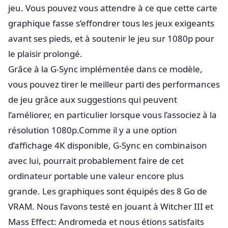
jeu.
Vous pouvez vous attendre à ce que cette carte
graphique fasse s’effondrer tous les jeux exigeants
avant ses pieds, et à soutenir le jeu sur 1080p pour
le plaisir prolongé.
Grâce à la G-Sync implémentée dans ce modèle,
vous pouvez tirer le meilleur parti des performances
de jeu grâce aux suggestions qui peuvent
l’améliorer, en particulier lorsque vous l’associez à la
résolution 1080p.
Comme il y a une option
d’affichage 4K disponible, G-Sync en combinaison
avec lui, pourrait probablement faire de cet
ordinateur portable une valeur encore plus
grande.
Les graphiques sont équipés des 8 Go de
VRAM.
Nous l’avons testé en jouant à Witcher III et
Mass Effect: Andromeda et nous étions satisfaits