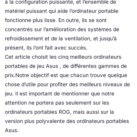
à la configuration puissante, et l’ensemble de
matériel puissant qui aide l’ordinateur portable
fonctionne plus lisse.
En outre, ils se sont
concentrés sur l’amélioration des systèmes de
refroidissement et de la ventilation, et jusqu’à
présent, ils l’ont fait avec succès.
Cet article choisit les cinq meilleurs ordinateurs
portables de jeu Asus , de différentes gammes de
prix.
Notre objectif est que chacun trouve quelque
chose d’utile pour profiter des meilleurs niveaux de
jeu.
Il est important de mentionner que notre
attention ne portera pas seulement sur les
ordinateurs portables ROG, mais aussi sur la
version plus polyvalente des ordinateurs portables
Asus.