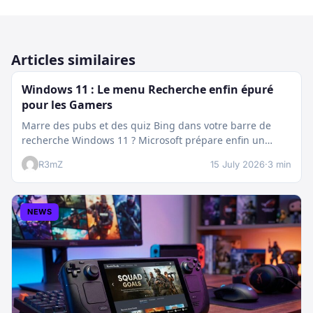
Articles similaires
Windows 11 : Le menu Recherche enfin épuré
pour les Gamers
Marre des pubs et des quiz Bing dans votre barre de
recherche Windows 11 ? Microsoft prépare enfin un
nettoyage…
R3mZ
15 July 2026
·
3 min
NEWS