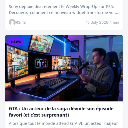
Sony déploie discrètement le Weekly Wrap-Up sur PS5.
Découvrez comment ce nouveau widget transforme votre
dashboard et booste votre suivi…
R3mZ
15 July 2026
·
4 min
NEWS
GTA : Un acteur de la saga dévoile son épisode
favori (et c’est surprenant)
Alors que tout le monde attend GTA VI, un acteur majeur