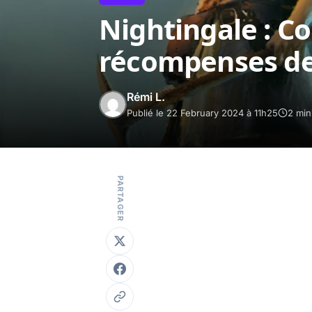
Nightingale : C
récompenses de
Rémi L.
Publié le 22 February 2024 à 11h25
2 min
PARTAGER