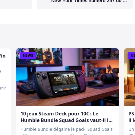
New York Times numéro 257 du 23
février 2024
fin
NEWS
N
e
t
 min
10 jeux Steam Deck pour 10€ : Le
PS
Humble Bundle Squad Goals vaut-il le
il 
coup ?
Humble Bundle dégaine le pack 'Squad Goals'
Un 