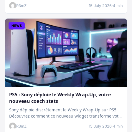
:…
R3mZ
15 July 2026
·
4 min
NEWS
PS5 : Sony déploie le Weekly Wrap-Up, votre
nouveau coach stats
Sony déploie discrètement le Weekly Wrap-Up sur PS5.
Découvrez comment ce nouveau widget transforme votre
dashboard et booste votre suivi…
R3mZ
15 July 2026
·
4 min