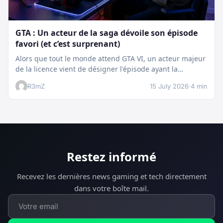
GTA : Un acteur de la saga dévoile son épisode
favori (et c’est surprenant)
Alors que tout le monde attend GTA VI, un acteur majeur
de la licence vient de désigner l'épisode ayant la…
R3mZ
15 July 2026
·
4 min
Restez informé
Recevez les dernières news gaming et tech directement
dans votre boîte mail.