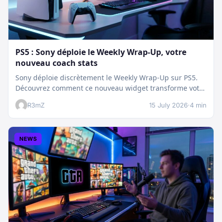
PS5 : Sony déploie le Weekly Wrap-Up, votre
nouveau coach stats
Sony déploie discrètement le Weekly Wrap-Up sur PS5.
Découvrez comment ce nouveau widget transforme votre
dashboard et booste votre suivi…
R3mZ
15 July 2026
·
4 min
NEWS