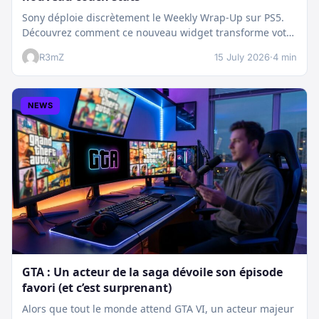
Sony déploie discrètement le Weekly Wrap-Up sur PS5.
Découvrez comment ce nouveau widget transforme votre
dashboard et booste votre suivi…
R3mZ
15 July 2026
·
4 min
NEWS
GTA : Un acteur de la saga dévoile son épisode
favori (et c’est surprenant)
Alors que tout le monde attend GTA VI, un acteur majeur