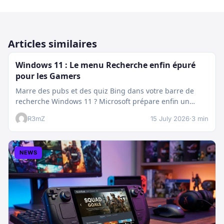
Articles similaires
Windows 11 : Le menu Recherche enfin épuré
pour les Gamers
Marre des pubs et des quiz Bing dans votre barre de
recherche Windows 11 ? Microsoft prépare enfin un
nettoyage…
R3mZ
15 July 2026
·
3 min
NEWS