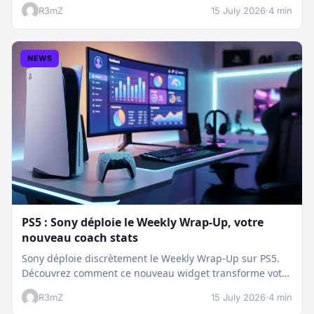
:…
R3mZ
15 July 2026
·
4 min
NEWS
PS5 : Sony déploie le Weekly Wrap-Up, votre
nouveau coach stats
Sony déploie discrètement le Weekly Wrap-Up sur PS5.
Découvrez comment ce nouveau widget transforme votre
dashboard et booste votre suivi…
R3mZ
15 July 2026
·
4 min