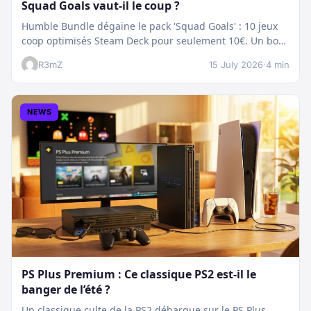
Squad Goals vaut-il le coup ?
Humble Bundle dégaine le pack 'Squad Goals' : 10 jeux
coop optimisés Steam Deck pour seulement 10€. Un bon
plan…
R3mZ
15 July 2026
·
4 min
NEWS
PS Plus Premium : Ce classique PS2 est-il le
banger de l’été ?
Un classique culte de la PS2 débarque sur le PS Plus