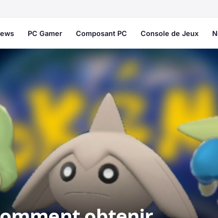
ews
PC Gamer
Composant PC
Console de Jeux
N
Comment obtenir