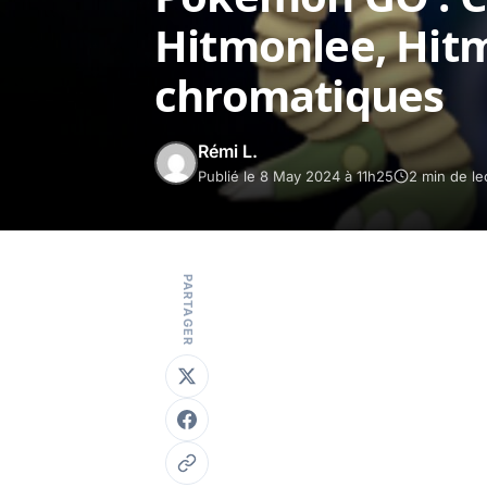
Hitmonlee, Hit
chromatiques
Rémi L.
Publié le 8 May 2024 à 11h25
2 min de le
PARTAGER