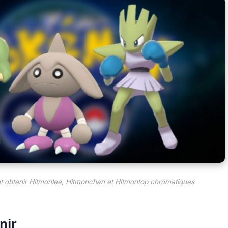
obtenir Hitmonlee, Hitmonchan et Hitmontop chromatiques
nir