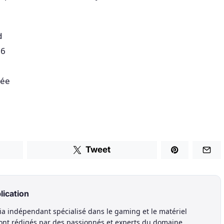
d
16
tée
Tweet
lication
a indépendant spécialisé dans le gaming et le matériel
sont rédigés par des passionnés et experts du domaine.