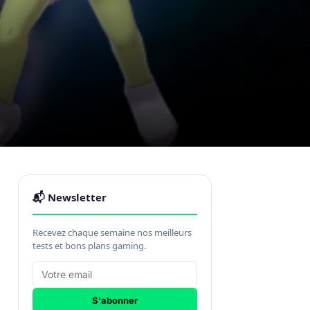
📬 Newsletter
Recevez chaque semaine nos meilleurs
tests et bons plans gaming.
S'abonner