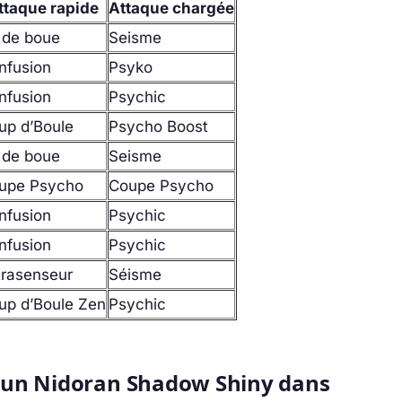
ttaque rapide
Attaque chargée
r de boue
Seisme
nfusion
Psyko
nfusion
Psychic
up d’Boule
Psycho Boost
r de boue
Seisme
upe Psycho
Coupe Psycho
nfusion
Psychic
nfusion
Psychic
trasenseur
Séisme
up d’Boule Zen
Psychic
un Nidoran Shadow Shiny dans