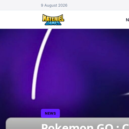
9 August 2026
N
NEWS
Pokemon GO : C