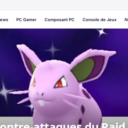
ews
PC Gamer
Composant PC
Console de Jeux
N
ontre-attaques du Raid