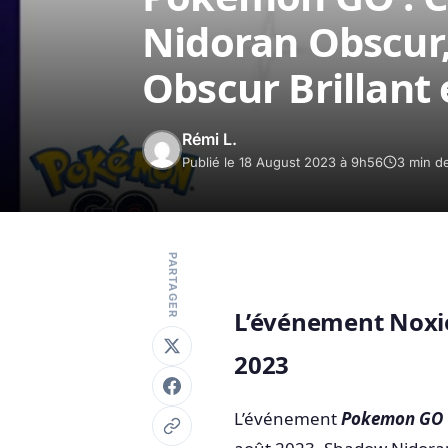
Nidoran Obscur,
Obscur Brillant 
Rémi L.
Publié le 18 August 2023 à 9h56
3 min de
PARTAGER
L’événement Nox
2023
L’événement
Pokemon GO