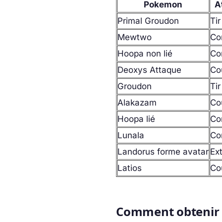
Pokemon
A
Primal Groudon
Ti
Mewtwo
Co
Hoopa non lié
Co
Deoxys Attaque
Co
Groudon
Ti
Alakazam
Co
Hoopa lié
Co
Lunala
Co
Landorus forme avatar
Ex
Latios
Co
Comment obtenir 