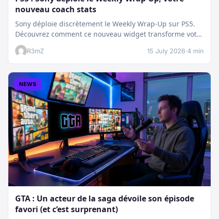
nouveau coach stats
Sony déploie discrètement le Weekly Wrap-Up sur PS5.
Découvrez comment ce nouveau widget transforme votre
dashboard et booste votre suivi…
R3mZ
15 July 2026
·
4 min
NEWS
GTA : Un acteur de la saga dévoile son épisode
favori (et c’est surprenant)