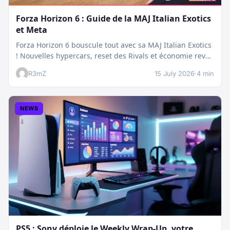
Forza Horizon 6 : Guide de la MAJ Italian Exotics
et Meta
Forza Horizon 6 bouscule tout avec sa MAJ Italian Exotics
! Nouvelles hypercars, reset des Rivals et économie revue
:…
R3mZ
15 July 2026
·
4 min
NEWS
PS5 : Sony déploie le Weekly Wrap-Up, votre