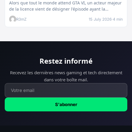
Alors que tout le monde attend GTA VI, un acteur majeur
de la licence vient de désigner l'épisode ayant la…
R3mZ
15 July 2026
·
4 min
Restez informé
Recevez les dernières news gaming et tech directement
dans votre boîte mail.
S'abonner