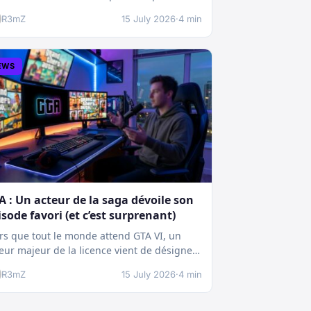
chnique boostée.…
R3mZ
15 July 2026
·
4 min
EWS
A : Un acteur de la saga dévoile son
isode favori (et c’est surprenant)
rs que tout le monde attend GTA VI, un
eur majeur de la licence vient de désigner
pisode ayant la…
R3mZ
15 July 2026
·
4 min