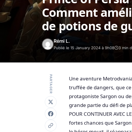
Comment amélio
de potions de g
Rémi L.
Publié le 15 January 2024 à 9h08
3 min d
PARTAGER
Une aventure Metrodvania 
truffée de dangers, que ce
protagoniste Sargon ou d
grande partie du défi de
POUR CONTINUER AVEC LE CO
fortes chances que Sargon 
le héros meurt, il réappar