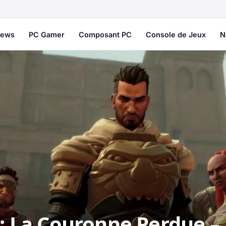
ews
PC Gamer
Composant PC
Console de Jeux
N
 : La Couronne Perdue –