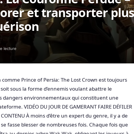
rer et transporter plu
uérison
e lecture
comme Prince of Persia: The Lost Crown est toujours
 soit sous la forme d’ennemis voulant abattre le
es dangers environnementaux qui constituent une
 plateforme. VIDÉO DU JOUR DE GAMERANT FAIRE DÉFILER
NTENU À moins d’être un expert du genre, il y a de
se fasse blesser de nombreuses fois. Chaque fois que
aîtra au dernier arbre Wak-Wak, obligeant les joueurs à