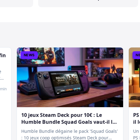
Trouver
fin
NEWS
N
e
t
 min
10 jeux Steam Deck pour 10€ : Le
PS
Humble Bundle Squad Goals vaut-il le
il 
coup ?
Humble Bundle dégaine le pack 'Squad Goals'
Un 
: 10 jeux coop optimisés Steam Deck pour
PS 