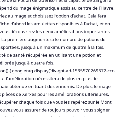
cacité de la Potion de Guérison et la capacité de Sargon à
 dépend du mage énigmatique assis au centre de l’Havre.
lez au mage et choisissez l’option d’achat. Cela fera
che d’abord les amulettes disponibles à l’achat, et en
vous découvrirez les deux améliorations importantes
. La première augmentera le nombre de potions de
sportées, jusqu’à un maximum de quatre à la fois.
ité de santé récupérée en utilisant une potion et
iorée jusqu’à quatre fois.
n() { googletag.display(‘div-gpt-ad-1535570269372-ccr-
au d’amélioration nécessitera de plus en plus de
naie obtenue en tuant des ennemis. De plus, le mage
ièces de Xerxes pour les améliorations ultérieures,
récupérer chaque fois que vous les repérez sur le Mont
pouvez vous assurer de toujours pouvoir vous soigner