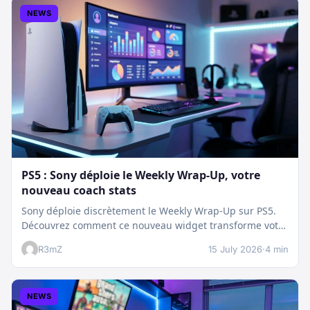
NEWS
PS5 : Sony déploie le Weekly Wrap-Up, votre
nouveau coach stats
Sony déploie discrètement le Weekly Wrap-Up sur PS5.
Découvrez comment ce nouveau widget transforme votre
dashboard et booste votre suivi…
R3mZ
15 July 2026
·
4 min
NEWS