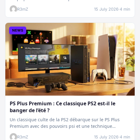
plan…
R3mZ
15 July 2026
·
4 min
NEWS
PS Plus Premium : Ce classique PS2 est-il le
banger de l’été ?
Un classique culte de la PS2 débarque sur le PS Plus
Premium avec des pouvoirs psi et une technique
boostée.…
R3mZ
15 July 2026
·
4 min