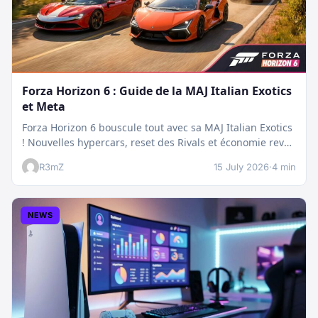
Forza Horizon 6 : Guide de la MAJ Italian Exotics
et Meta
Forza Horizon 6 bouscule tout avec sa MAJ Italian Exotics
! Nouvelles hypercars, reset des Rivals et économie revue
:…
R3mZ
15 July 2026
·
4 min
NEWS