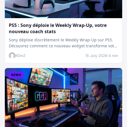
PS5 : Sony déploie le Weekly Wrap-Up, votre
nouveau coach stats
Sony déploie discrètement le Weekly Wrap-Up sur PS5.
Découvrez comment ce nouveau widget transforme votre
dashboard et booste votre suivi…
R3mZ
15 July 2026
·
4 min
NEWS