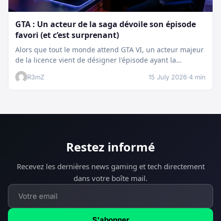
GTA : Un acteur de la saga dévoile son épisode
favori (et c’est surprenant)
Alors que tout le monde attend GTA VI, un acteur majeur
de la licence vient de désigner l'épisode ayant la…
R3mZ
15 July 2026
·
4 min
Restez informé
Recevez les dernières news gaming et tech directement
dans votre boîte mail.
S'abonner