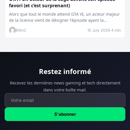
favori (et c’est surprenant)
Alors que tout le monde attend GTA VI, un acteur majeur
de la licence vient de désigner l'épisode ayant la…
R3mZ
15 July 2026
·
4 min
Restez informé
Recevez les dernières news gaming et tech directement
dans votre boîte mail.
S'abonner