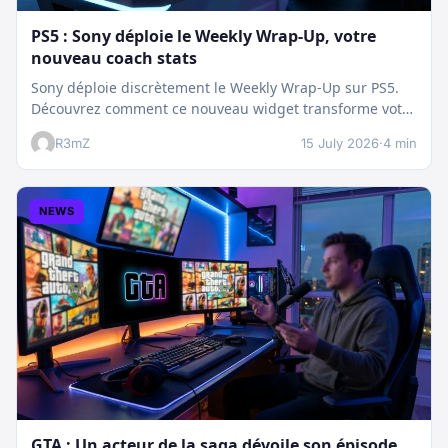
PS5 : Sony déploie le Weekly Wrap-Up, votre
nouveau coach stats
Sony déploie discrètement le Weekly Wrap-Up sur PS5.
Découvrez comment ce nouveau widget transforme votre
dashboard et booste votre suivi…
R3mZ
15 July 2026
·
4 min
NEWS
GTA : Un acteur de la saga dévoile son épisode