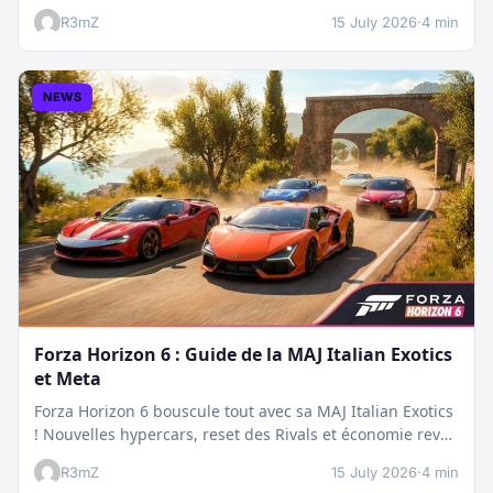
boostée.…
R3mZ
15 July 2026
·
4 min
NEWS
Forza Horizon 6 : Guide de la MAJ Italian Exotics
et Meta
Forza Horizon 6 bouscule tout avec sa MAJ Italian Exotics
! Nouvelles hypercars, reset des Rivals et économie revue
:…
R3mZ
15 July 2026
·
4 min