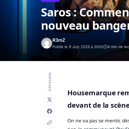
Saros : Commen
nouveau banger
R3mZ
Publié le 9 July 2026 à 2h02
4 min de le
PARTAGER
Housemarque remet
devant de la scèn
On ne va pas se mentir, dè