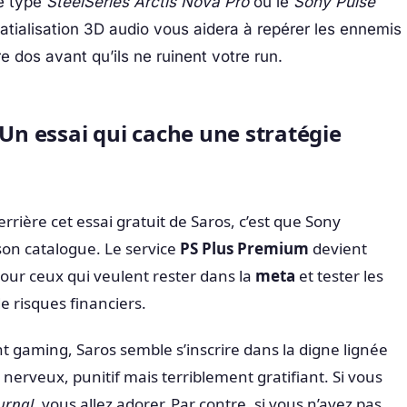
e type
SteelSeries Arctis Nova Pro
ou le
Sony Pulse
atialisation 3D audio vous aidera à repérer les ennemis
 dos avant qu’ils ne ruinent votre run.
 Un essai qui cache une stratégie
rrière cet essai gratuit de Saros, c’est que Sony
son catalogue. Le service
PS Plus Premium
devient
our ceux qui veulent rester dans la
meta
et tester les
e risques financiers.
 gaming, Saros semble s’inscrire dans la digne lignée
 nerveux, punitif mais terriblement gratifiant. Si vous
urnal
, vous allez adorer. Par contre, si vous n’avez pas