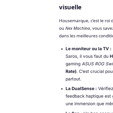
visuelle
Housemarque, c’est le roi d
ou
Nex Machina
, vous save
dans les meilleures conditi
Le moniteur ou la TV :
Saros, il vous faut du
H
gaming
ASUS ROG Swif
Rate)
. C’est crucial po
partout.
La DualSense :
Vérifie
feedback haptique est
une immersion que mêm