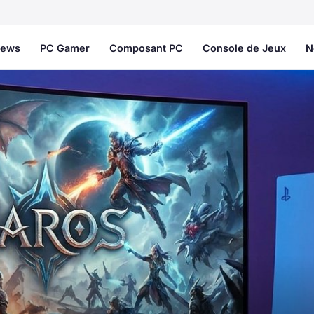
ews
PC Gamer
Composant PC
Console de Jeux
N