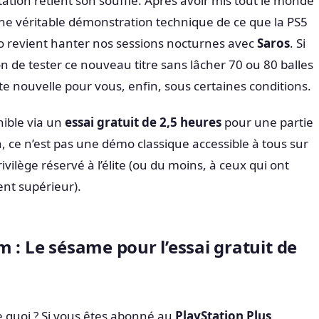
tion retient son souffle. Après avoir mis tout le monde
e véritable démonstration technique de ce que la PS5
io revient hanter nos sessions nocturnes avec
Saros
. Si
n de tester ce nouveau titre sans lâcher 70 ou 80 balles
nte nouvelle pour vous, enfin, sous certaines conditions.
nible via un
essai gratuit de 2,5 heures
pour une partie
, ce n’est pas une démo classique accessible à tous sur
privilège réservé à l’élite (ou du moins, à ceux qui ont
ent supérieur).
 : Le sésame pour l’essai gratuit de
 quoi ? Si vous êtes abonné au
PlayStation Plus