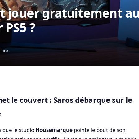
t jouer gratuitement a
 PS5 ?
cture
 le couvert : Saros débarque sur le
e
s que le studio
Housemarque
pointe le bout de son