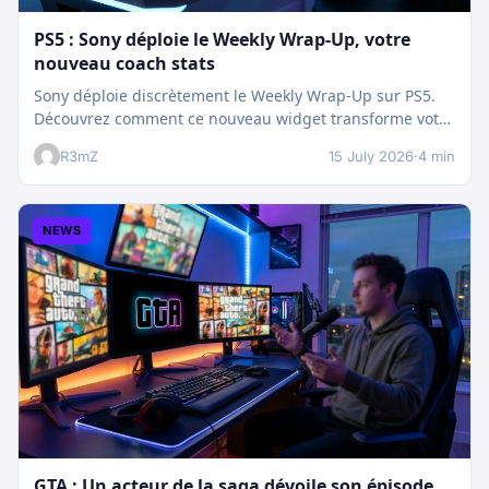
PS5 : Sony déploie le Weekly Wrap-Up, votre
nouveau coach stats
Sony déploie discrètement le Weekly Wrap-Up sur PS5.
Découvrez comment ce nouveau widget transforme votre
dashboard et booste votre suivi…
R3mZ
15 July 2026
·
4 min
NEWS
GTA : Un acteur de la saga dévoile son épisode