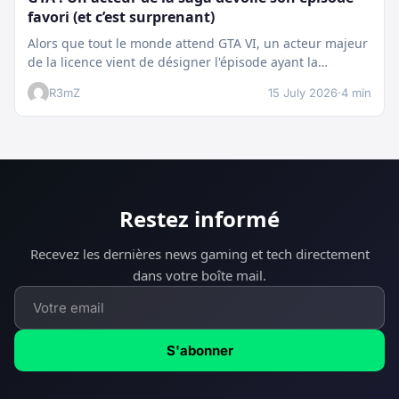
favori (et c’est surprenant)
Alors que tout le monde attend GTA VI, un acteur majeur
de la licence vient de désigner l'épisode ayant la…
R3mZ
15 July 2026
·
4 min
Restez informé
Recevez les dernières news gaming et tech directement
dans votre boîte mail.
S'abonner