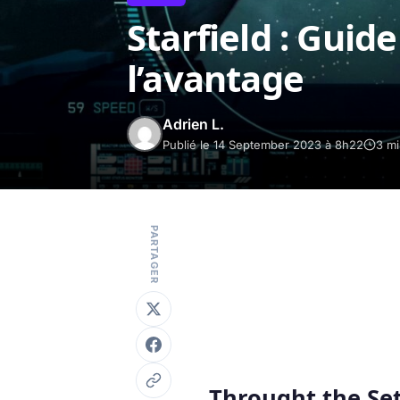
Starfield : Guid
l’avantage
Adrien L.
Publié le 14 September 2023 à 8h22
3 mi
PARTAGER
Throught the Set