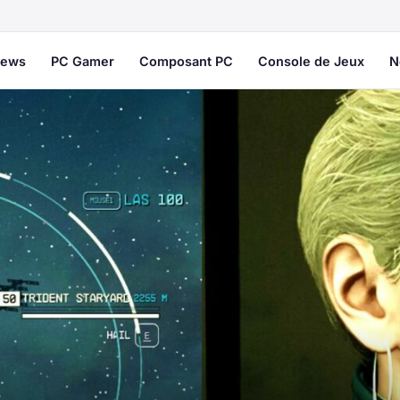
ews
PC Gamer
Composant PC
Console de Jeux
N