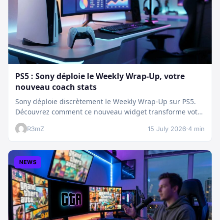
PS5 : Sony déploie le Weekly Wrap-Up, votre
nouveau coach stats
Sony déploie discrètement le Weekly Wrap-Up sur PS5.
Découvrez comment ce nouveau widget transforme votre
dashboard et booste votre suivi…
R3mZ
15 July 2026
·
4 min
NEWS