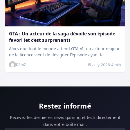
GTA : Un acteur de la saga dévoile son épisode
favori (et c’est surprenant)
Alors que tout le monde attend GTA VI, un acteur majeur
de la licence vient de désigner l'épisode ayant la…
R3mZ
15 July 2026
·
4 min
Restez informé
Recevez les dernières news gaming et tech directement
dans votre boîte mail.