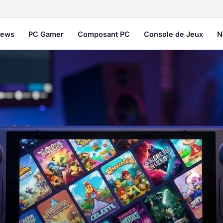
ews
PC Gamer
Composant PC
Console de Jeux
N