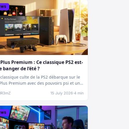
EWS
 Plus Premium : Ce classique PS2 est-
le banger de l’été ?
classique culte de la PS2 débarque sur le
Plus Premium avec des pouvoirs psi et une
chnique boostée.…
R3mZ
15 July 2026
·
4 min
EWS