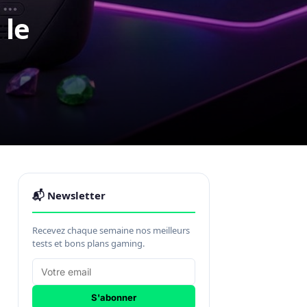
 le
📬 Newsletter
Recevez chaque semaine nos meilleurs
tests et bons plans gaming.
S'abonner