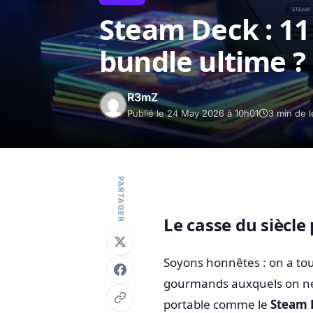
Steam Deck : 11 
bundle ultime ?
R3mZ
Publié le 24 May 2026 à 10h01
3 min de l
PARTAGER
Le casse du siècle
Soyons honnêtes : on a to
gourmands auxquels on ne 
portable comme le
Steam 