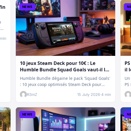
fin
NEWS
N
e
t
 min
10 jeux Steam Deck pour 10€ : Le
PS
Humble Bundle Squad Goals vaut-il le
il 
coup ?
Humble Bundle dégaine le pack 'Squad Goals'
Un 
: 10 jeux coop optimisés Steam Deck pour
PS 
seulement 10€. Un bon plan…
te
R3mZ
15 July 2026
·
4 min
NEWS
N